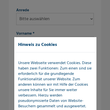
fieldset-8
Anrede
Vorname
*
Hinweis zu Cookies
Nachname
*
Unsere Webseite verwendet Cookies. Diese
haben zwei Funktionen: Zum einen sind sie
fieldset-9
erforderlich für die grundlegende
Straße/Nr.
*
Funktionalität unserer Website. Zum
anderen können wir mit Hilfe der Cookies
unsere Inhalte für Sie immer weiter
verbessern. Hierzu werden
PLZ
*
pseudonymisierte Daten von Website-
Besuchern gesammelt und ausgewertet.