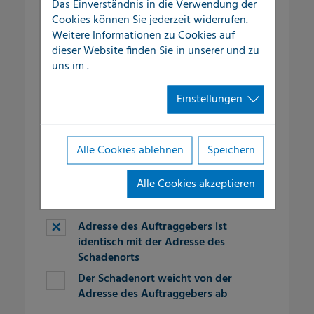
Das Einverständnis in die Verwendung der
Cookies können Sie jederzeit widerrufen.
Ort
*
Weitere Informationen zu Cookies auf
dieser Website finden Sie in unserer
und zu
uns im
.
fieldset-10
Telefon
*
Einstellungen
E-Mail
*
Alle Cookies ablehnen
Speichern
Alle Cookies akzeptieren
fieldset-3
Adresse des Auftraggebers ist
identisch mit der Adresse des
Schadenorts
Der Schadenort weicht von der
Adresse des Auftraggebers ab