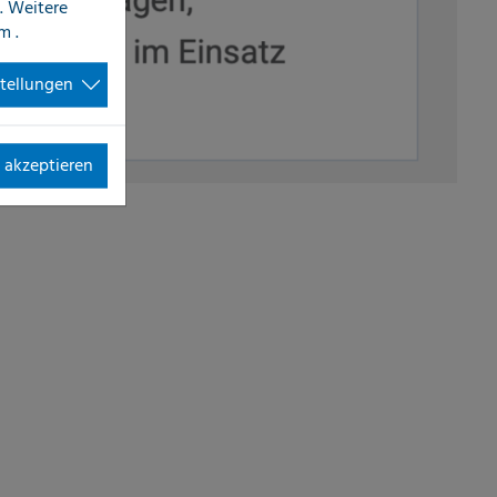
. Weitere
im
.
stellungen
 akzeptieren