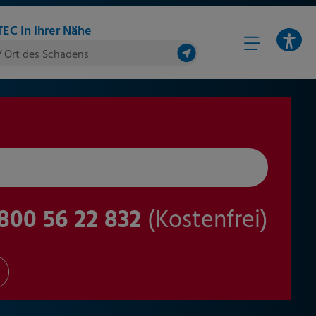
EC In Ihrer Nähe
/ Ort des Schadens
800 56 22 832
(Kostenfrei)