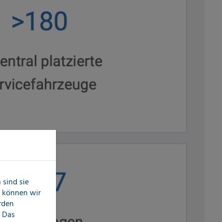
sind sie
n können wir
erden
 Das