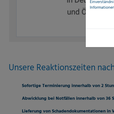
Einverständni
Informationen
Unsere Reaktionszeiten na
Sofortige Terminierung innerhalb von 2 St
Abwicklung bei Notfällen innerhalb von 36 
Lieferung von Schadendokumentationen in W