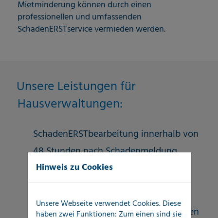
Mietminderung können durch einen
professionellen und umfassenden
SchadenERSTservice vermieden werden.
Unsere Leistungen für
Hausverwaltungen:
SchadenERSTbearbeitung innerhalb von
48 Stunden nach Schadenmeldung
Hinweis zu Cookies
100-prozentige Unabhängigkeit von
Nachgewerken
Unsere Webseite verwendet Cookies. Diese
punktgenaue Ortung von unentdeckten
haben zwei Funktionen: Zum einen sind sie