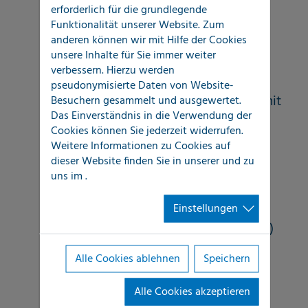
erforderlich für die grundlegende
Leckagen und Rohrbrüchen
Funktionalität unserer Website. Zum
anderen können wir mit Hilfe der Cookies
Detaillierte Dokumentation zum
unsere Inhalte für Sie immer weiter
Schadenumfang
verbessern. Hierzu werden
pseudonymisierte Daten von Website-
Korrespondenz und Kommunikation mit
Besuchern gesammelt und ausgewertet.
Das Einverständnis in die Verwendung der
dem Eigentümer / Mieter
Cookies können Sie jederzeit widerrufen.
Weitere Informationen zu Cookies auf
Laufende Qualitätssicherung durch
dieser Website finden Sie in unserer
und zu
uns im
.
interne Fort- und Weiterbildung,
Zertifizierung und eigenes
Einstellungen
Schulungszentrum (LOCATEC Academy)
Einzigartige Synergieeffekte durch
Alle Cookies ablehnen
Speichern
national flächendeckende Reichweite
Alle Cookies akzeptieren